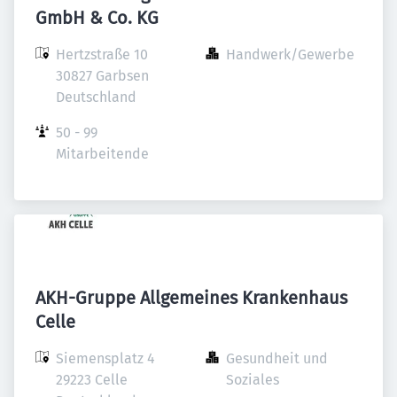
GmbH & Co. KG
Hertzstraße 10

Handwerk/Gewerbe
30827 Garbsen

Deutschland
50 - 99 
Mitarbeitende
AKH-Gruppe Allgemeines Krankenhaus
Celle
Siemensplatz 4

Gesundheit und 
29223 Celle

Soziales