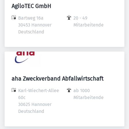
AgiloTEC GmbH
Bartweg 16a

20 - 49 
30453 Hannover

Mitarbeitende
Deutschland
aha Zweckverband Abfallwirtschaft
Karl-Wiechert-Allee 
ab 1000 
60c

Mitarbeitende
30625 Hannover

Deutschland