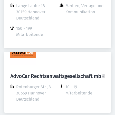
Lange Laube 18

Medien, Verlage und 
30159 Hannover

Kommunikation
Deutschland
150 - 199 
Mitarbeitende
AdvoCar Rechtsanwaltsgesellschaft mbH
Rotenburger Str., 3

10 - 19 
30659 Hannover

Mitarbeitende
Deutschland