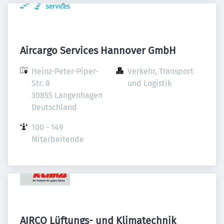
Aircargo Services Hannover GmbH
Heinz-Peter-Piper-
Verkehr, Transport 
Str. 8

und Logistik
30855 Langenhagen

Deutschland
100 - 149 
Mitarbeitende
AIRCO Lüftungs- und Klimatechnik