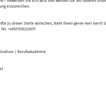
uns – bewerben Sie sich jetzt und werden Sie Teil unseres Un
ung einzureichen.
fte zu dieser Stelle wünschen, steht Ihnen gerne Herr Gerrit 
 Tel. +49511510222675
 Studium / Berufsakademie
e)