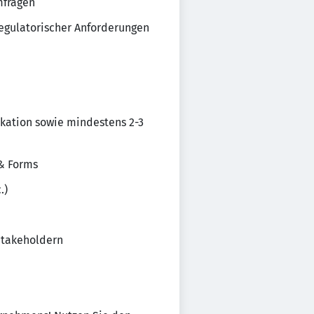
mfragen
regulatorischer Anforderungen
ikation sowie mindestens 2-3
& Forms
.)
Stakeholdern