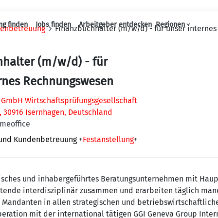
ng finden
Jobs finden
Arbeitgeber entdecken
Regionen
denbetreuung
Finanzbuchhalter (m/w/d) - für unser intern
Haupt-Navigation
halter (m/w/d) - für
ernes Rechnungswesen
 GmbH Wirtschaftsprüfungsgesellschaft
, 30916 Isernhagen, Deutschland
omeoffice
 und Kundenbetreuung
+
Festanstellung
+
disches und inhabergeführtes Beratungsunternehmen mit Haupt
itende interdisziplinär zusammen und erarbeiten täglich mand
Mandanten in allen strategischen und betriebswirtschaftliche
eration mit der international tätigen GGI Geneva Group Inter