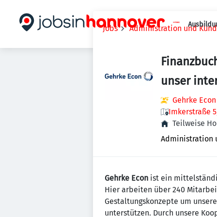
Ausbildu
Jobs
Administration und Kun
Finanzbuch
unser int
Gehrke Econ
Imkerstraße 5
Teilweise H
Administration
Gehrke Econ
ist ein mittelstän
Hier arbeiten über 240 Mitarbe
Gestaltungskonzepte um unsere 
unterstützen. Durch unsere Koop