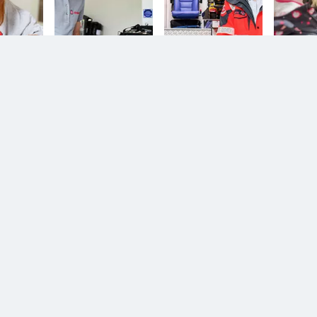
n.
Diesem Service zustimmen.
D
YouTube Video