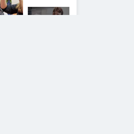
4
iesem Service zustimmen.
YouTube Video