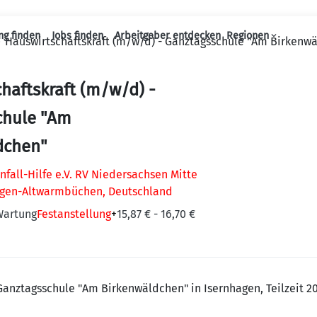
ng finden
Jobs finden
Arbeitgeber entdecken
Regionen
Hauswirtschaftskraft (m/w/d) - Ganztagsschule "Am Birkenw
Haupt-Navigation
haftskraft (m/w/d) -
chule "Am
dchen"
nfall-Hilfe e.V. RV Niedersachsen Mitte
agen-Altwarmbüchen, Deutschland
Wartung
Festanstellung
+
15,87 € - 16,70 €
Ganztagsschule "Am Birkenwäldchen" in Isernhagen, Teilzeit 2