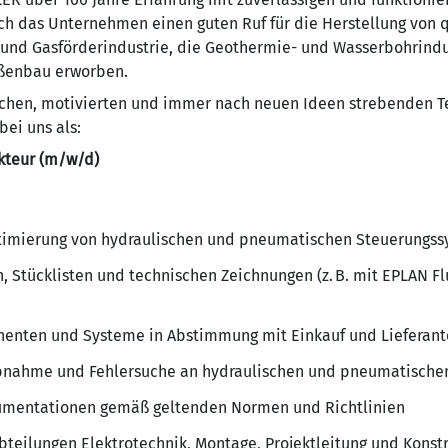
ich das Unternehmen einen guten Ruf für die Herstellung von 
 und Gasförderindustrie, die Geothermie- und Wasserbohrindu
ßenbau erworben.
schen, motivierten und immer nach neuen Ideen strebenden T
bei uns als:
kteur (m/w/d)
timierung von hydraulischen und pneumatischen Steuerungs
, Stücklisten und technischen Zeichnungen (z. B. mit EPLAN F
enten und Systeme in Abstimmung mit Einkauf und Lieferan
ebnahme und Fehlersuche an hydraulischen und pneumatische
kumentationen gemäß geltenden Normen und Richtlinien
eilungen Elektrotechnik, Montage, Projektleitung und Konst