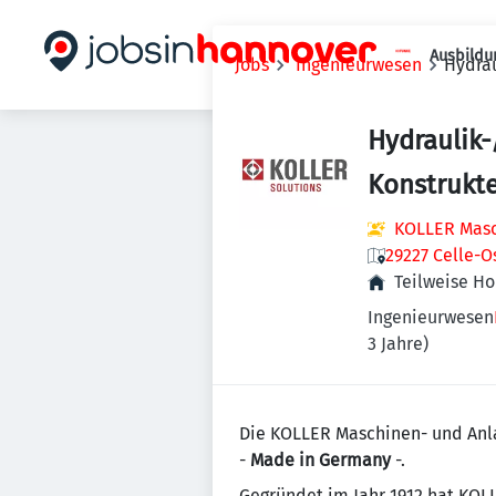
Ausbildu
Jobs
Ingenieurwesen
Hydrau
Hydraulik
Konstrukt
KOLLER Mas
29227 Celle-O
Teilweise H
Ingenieurwesen
3 Jahre)
Die KOLLER Maschinen- und Anla
-
Made in Germany
-.
Gegründet im Jahr 1912 hat KOL