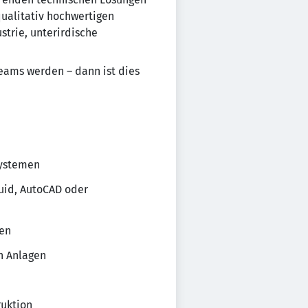
qualitativ hochwertigen
strie, unterirdische
eams werden – dann ist dies
systemen
luid, AutoCAD oder
ten
n Anlagen
ruktion