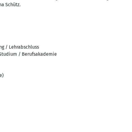
na Schütz.
ng / Lehrabschluss
 Studium / Berufsakademie
e)