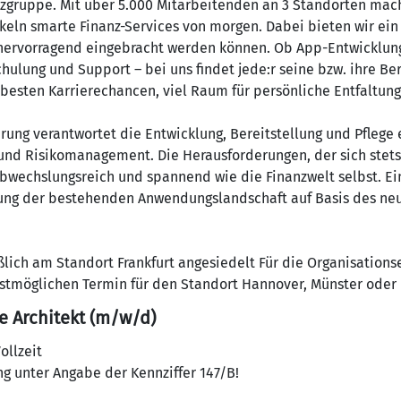
zgruppe. Mit über 5.000 Mitarbeitenden an 3 Standorten mach
keln smarte Finanz-Services von morgen. Dabei bieten wir ein
 hervorragend eingebracht werden können. Ob App-Entwicklun
ulung und Support – bei uns findet jede:r seine bzw. ihre Beru
t besten Karrierechancen, viel Raum für persönliche Entfaltung
ng verantwortet die Entwicklung, Bereitstellung und Pflege
 und Risikomanagement. Die Herausforderungen, der sich stet
abwechslungsreich und spannend wie die Finanzwelt selbst. E
ung der bestehenden Anwendungslandschaft auf Basis des neu
eßlich am Standort Frankfurt angesiedelt Für die Organisatio
tmöglichen Termin für den Standort Hannover, Münster oder 
e Architekt (m/w/d)
ollzeit
g unter Angabe der Kennziffer 147/B!