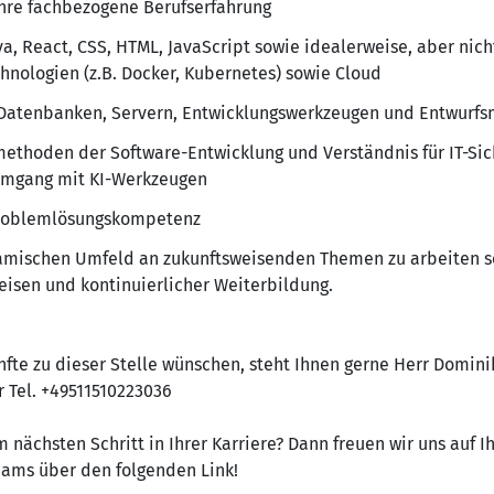
ahre fachbezogene Berufserfahrung
va, React, CSS, HTML, JavaScript sowie idealerweise, aber nich
hnologien (z.B. Docker, Kubernetes) sowie Cloud
 Datenbanken, Servern, Entwicklungswerkzeugen und Entwurfs
smethoden der Software-Entwicklung und Verständnis für IT-Sic
Umgang mit KI-Werkzeugen
Problemlösungskompetenz
amischen Umfeld an zukunftsweisenden Themen zu arbeiten s
isen und kontinuierlicher Weiterbildung.
nfte zu dieser Stelle wünschen, steht Ihnen gerne Herr Domini
 Tel. +49511510223036
 nächsten Schritt in Ihrer Karriere? Dann freuen wir uns auf 
Teams über den folgenden Link!