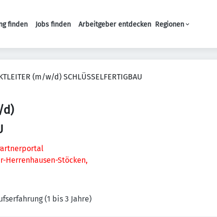
ng finden
Jobs finden
Arbeitgeber entdecken
Regionen
Haupt-Navigation
KTLEITER (m/w/d) SCHLÜSSELFERTIGBAU
/d)
U
artnerportal
er-Herrenhausen-Stöcken,
ufserfahrung (1 bis 3 Jahre)