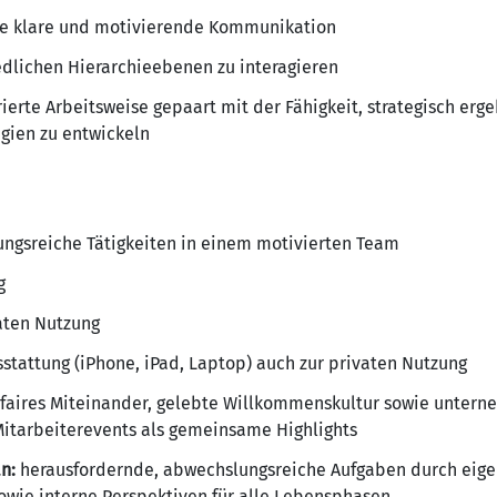
ine klare und motivierende Kommunikation
edlichen Hierarchieebenen zu interagieren
ierte Arbeitsweise gepaart mit der Fähigkeit, strategisch erg
egien zu entwickeln
ngsreiche Tätigkeiten in einem motivierten Team
g
aten Nutzung
stattung (iPhone, iPad, Laptop) auch zur privaten Nutzung
s, faires Miteinander, gelebte Willkommenskultur sowie unter
itarbeiterevents als gemeinsame Highlights
n:
herausfordernde, abwechslungsreiche Aufgaben durch eige
wie interne Perspektiven für alle Lebensphasen