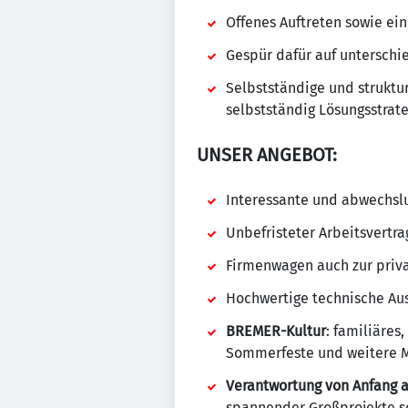
Offenes Auftreten sowie e
Gespür dafür auf unterschi
Selbstständige und struktur
selbstständig Lösungsstrat
UNSER ANGEBOT:
Interessante und abwechslu
Unbefristeter Arbeitsvertra
Firmenwagen auch zur priv
Hochwertige technische Aus
BREMER-Kultur
: familiäre
Sommerfeste und weitere M
Verantwortung von Anfang a
spannender Großprojekte so