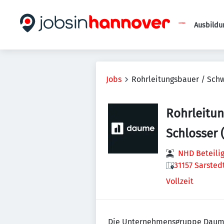
Ausbildu
Jobs
Rohrleitungsbauer / Schw
Rohrleitun
Schlosser
NHD Beteili
31157 Sarsted
Vollzeit
Die Unternehmensgruppe Daume s