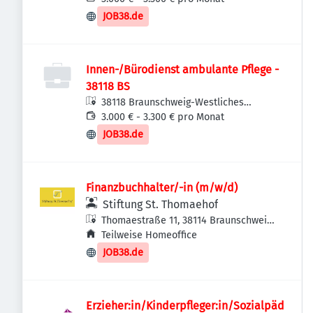
JOB38.de
Innen-/Bürodienst ambulante Pflege -
38118 BS
38118 Braunschweig-Westliches
Ringgebiet, Deutschland
3.000 € - 3.300 € pro Monat
JOB38.de
Finanzbuchhalter/-in (m/w/d)
Stiftung St. Thomaehof
Thomaestraße 11, 38114 Braunschweig,
Deutschland
Teilweise Homeoffice
JOB38.de
Erzieher:in/Kinderpfleger:in/Sozialpäd