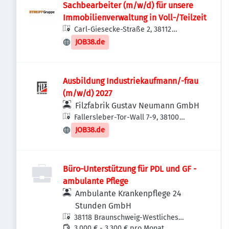
Sachbearbeiter (m/w/d) für unsere
Immobilienverwaltung in Voll-/Teilzeit
Carl-Giesecke-Straße 2, 38112
Braunschweig, Deutschland
JOB38.de
Ausbildung Industriekaufmann/-frau
(m/w/d) 2027
Filzfabrik Gustav Neumann GmbH
Fallersleber-Tor-Wall 7-9, 38100
Braunschweig, Deutschland
JOB38.de
Büro-Unterstützung für PDL und GF -
ambulante Pflege
Ambulante Krankenpflege 24
Stunden GmbH
38118 Braunschweig-Westliches
Ringgebiet, Deutschland
3.000 € - 3.300 € pro Monat