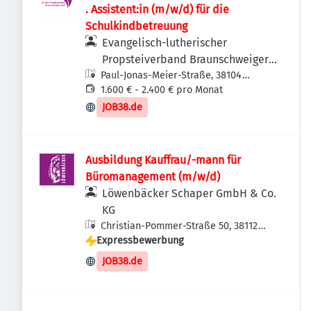
. Assistent:in (m/w/d) für die
Schulkindbetreuung
Evangelisch-lutherischer
Propsteiverband Braunschweiger
Paul-Jonas-Meier-Straße, 38104
Land
Braunschweig-Wabe-Schunter-
1.600 € - 2.400 € pro Monat
Beberbach, Deutschland
JOB38.de
Ausbildung Kauffrau/-mann für
Büromanagement (m/w/d)
Löwenbäcker Schaper GmbH & Co.
KG
Christian-Pommer-Straße 50, 38112
Expressbewerbung
Braunschweig, Deutschland
JOB38.de