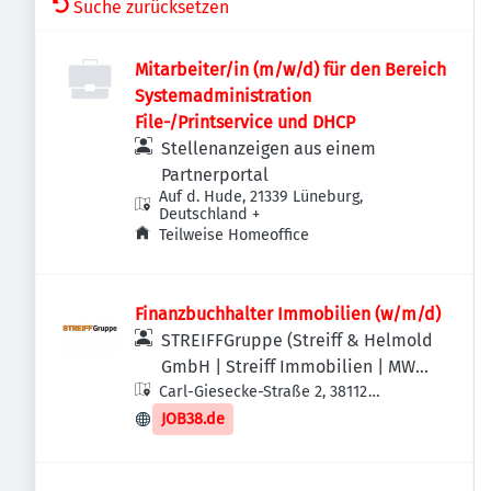
Suche zurücksetzen
Mitarbeiter/in (m/w/d) für den Bereich
Systemadministration
File-/Printservice und DHCP
Stellenanzeigen aus einem
Partnerportal
Auf d. Hude, 21339 Lüneburg,
Deutschland
+
Teilweise Homeoffice
Finanzbuchhalter Immobilien (w/m/d)
STREIFFGruppe (Streiff & Helmold
GmbH | Streiff Immobilien | MWS -
Carl-Giesecke-Straße 2, 38112
Mechanische Werkstatt Streiff
Braunschweig, Deutschland
GmbH & Co. KG)
JOB38.de