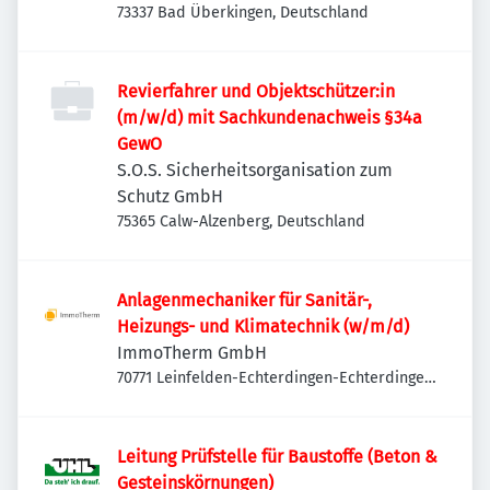
73337 Bad Überkingen, Deutschland
Revierfahrer und Objektschützer:in
(m/w/d) mit Sachkundenachweis §34a
GewO
S.O.S. Sicherheitsorganisation zum
Schutz GmbH
75365 Calw-Alzenberg, Deutschland
Anlagenmechaniker für Sanitär-,
Heizungs- und Klimatechnik (w/m/d)
ImmoTherm GmbH
70771 Leinfelden-Echterdingen-Echterdingen,
Deutschland
Leitung Prüfstelle für Baustoffe (Beton &
Gesteinskörnungen)