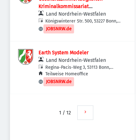
Kriminalkommissariat
Kriminalprävention und Opferschutz &
Land Nordrhein-Westfalen
Kriminalkommissariat 32 (m/w/d)
Königswinterer Str. 500, 53227 Bonn,
Deutschland
JOBSNRW.de
Earth System Modeler
Land Nordrhein-Westfalen
Regina-Pacis-Weg 3, 53113 Bonn,
Deutschland
Teilweise Homeoffice
JOBSNRW.de
1
/
12