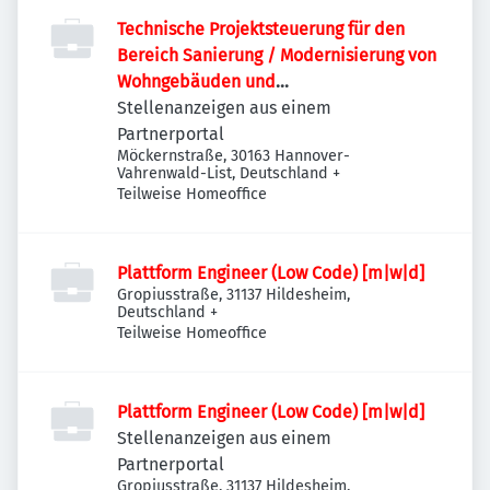
Technische Projektsteuerung für den
Bereich Sanierung / Modernisierung von
Wohngebäuden und
Quartiersentwicklung (m/w/d)
Stellenanzeigen aus einem
Partnerportal
Möckernstraße, 30163 Hannover-
Vahrenwald-List, Deutschland
+
Teilweise Homeoffice
Plattform Engineer (Low Code) [m|w|d]
Gropiusstraße, 31137 Hildesheim,
Deutschland
+
Teilweise Homeoffice
Plattform Engineer (Low Code) [m|w|d]
Stellenanzeigen aus einem
Partnerportal
Gropiusstraße, 31137 Hildesheim,