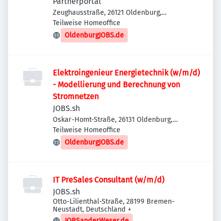
Partnerportal
Zeughausstraße, 26121 Oldenburg,
Deutschland
Teilweise Homeoffice
OldenburgJOBS.de
Elektroingenieur Energietechnik (w/m/d)
- Modellierung und Berechnung von
Stromnetzen
JOBS.sh
Oskar-Homt-Straße, 26131 Oldenburg,
Deutschland
Teilweise Homeoffice
OldenburgJOBS.de
IT PreSales Consultant (w/m/d)
JOBS.sh
Otto-Lilienthal-Straße, 28199 Bremen-
Neustadt, Deutschland
+
JOBSanderWeser.de