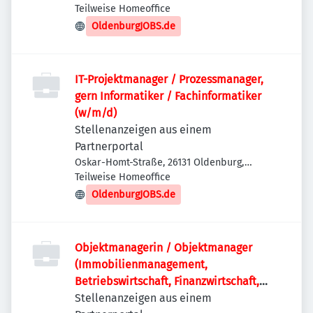
Deutschland
Teilweise Homeoffice
OldenburgJOBS.de
IT-Projektmanager / Prozessmanager,
gern Informatiker / Fachinformatiker
(w/m/d)
Stellenanzeigen aus einem
Partnerportal
Oskar-Homt-Straße, 26131 Oldenburg,
Deutschland
Teilweise Homeoffice
OldenburgJOBS.de
Objektmanagerin / Objektmanager
(Immobilienmanagement,
Betriebswirtschaft, Finanzwirtschaft,
Wirtschaftsrecht) (w/m/d)
Stellenanzeigen aus einem