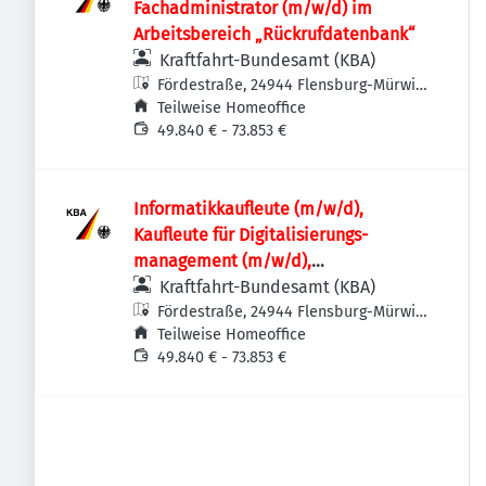
Fachadministrator (m/w/d) im
Arbeitsbereich „Rückrufdatenbank“
Kraftfahrt-Bundesamt (KBA)
Fördestraße, 24944 Flensburg-Mürwik,
Deutschland
Teilweise Homeoffice
49.840 € - 73.853 €
Informatik­kaufleute (m/w/d),
Kaufleute für Digitalisierungs­
management (m/w/d),
Fachinformatikerinnen /
Kraftfahrt-Bundesamt (KBA)
Fachinformatiker (m/w/d) oder
Fördestraße, 24944 Flensburg-Mürwik,
Deutschland
Teilweise Homeoffice
vergleichbare IT-Ausbildung für den IT-
49.840 € - 73.853 €
Leitstand im Rechenzentrum