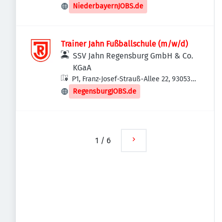
Deutschland
NiederbayernJOBS.de
Trainer Jahn Fußballschule (m/w/d)
SSV Jahn Regensburg GmbH & Co.
KGaA
P1, Franz-Josef-Strauß-Allee 22, 93053
Regensburg, Deutschland
RegensburgJOBS.de
1
/
6