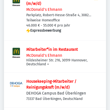
(m/w/d)
McDonald's Ehmann
Parkplatz, Robert-Hesse-Straße 4, 30827
Garbsen-Berenbostel, Deutschland
Teilweise Homeoffice
46.000 € - 55.000 € pro Jahr
Expressbewerbung
Mitarbeiter*in im Restaurant
McDonald's Ehmann
Hildesheimer Str. 216, 30519 Hannover,
Deutschland
+
Housekeeping-Mitarbeiter /
Reinigungskraft (m/w/d)
DEHOGA Campus Bad Überkingen
73337 Bad Überkingen, Deutschland