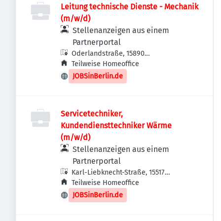
Leitung technische Dienste - Mechanik
(m/w/d)
Stellenanzeigen aus einem
Partnerportal
Oderlandstraße, 15890
Eisenhüttenstadt, Deutschland
Teilweise Homeoffice
JOBSinBerlin.de
Servicetechniker,
Kundendiensttechniker Wärme
(m/w/d)
Stellenanzeigen aus einem
Partnerportal
Karl-Liebknecht-Straße, 15517
Fürstenwalde/Spree, Deutschland
Teilweise Homeoffice
JOBSinBerlin.de