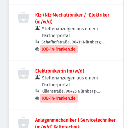
Kfz-/Nfz-Mechatroniker / -Elektriker
(m/w/d)
Stellenanzeigen aus einem
Partnerportal
Schafhofstraße, 90411 Nürnberg-
Nordwestliche Außenstadt,
JOB-in-Franken.de
Deutschland
Elektroniker:in (m/w/d)
Stellenanzeigen aus einem
Partnerportal
Kilianstraße, 90425 Nürnberg-
Nordwestliche Außenstadt,
JOB-in-Franken.de
Deutschland
Anlagenmechaniker | Servicetechniker
(m/w/d) Kältetechnik