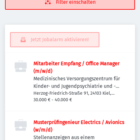
Filter einschalten
Jetzt Jobalarm aktivieren!
Mitarbeiter Empfang / Office Manager
(m/w/d)
Medizinisches Versorgungszentrum für
Kinder- und Jugendpsychiatrie und -
psychotherapie Kiel
Herzog-Friedrich-Straße 91, 24103 Kiel,
Deutschland
30.000 € - 40.000 €
Musterprüfingenieur Electrics / Avionics
(w/m/d)
Stellenanzeigen aus einem