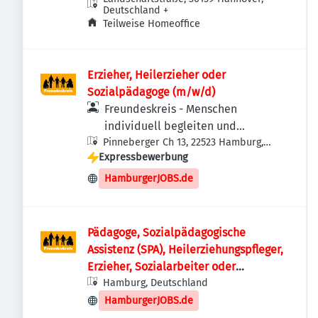
Deutschland
+
Teilweise Homeoffice
Erzieher, Heilerzieher oder
Sozialpädagoge (m/w/d)
Freundeskreis - Menschen
individuell begleiten und
Pinneberger Ch 13, 22523 Hamburg,
betreuen UG (haftungsbeschränkt)
Expressbewerbung
Deutschland
HamburgerJOBS.de
Pädagoge, Sozialpädagogische
Assistenz (SPA), Heilerziehungspfleger,
Erzieher, Sozialarbeiter oder
Sozialpädagoge (m/w/d)
Hamburg, Deutschland
HamburgerJOBS.de