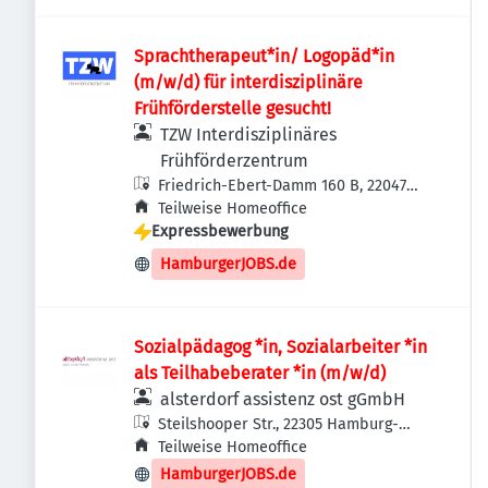
Sprachtherapeut*in/ Logopäd*in
(m/w/d) für interdisziplinäre
Frühförderstelle gesucht!
TZW Interdisziplinäres
Frühförderzentrum
Friedrich-Ebert-Damm 160 B, 22047
Hamburg, Deutschland
Teilweise Homeoffice
Expressbewerbung
HamburgerJOBS.de
Sozialpädagog *in, Sozialarbeiter *in
als Teilhabeberater *in (m/w/d)
alsterdorf assistenz ost gGmbH
Steilshooper Str., 22305 Hamburg-
Nord, Deutschland
Teilweise Homeoffice
HamburgerJOBS.de