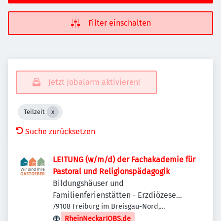
Filter einschalten
Jetzt Jobalarm aktivieren!
Teilzeit
Suche zurücksetzen
LEITUNG (w/m/d) der Fachakademie für
Pastoral und Religionspädagogik
Bildungshäuser und
Familienferienstätten - Erzdiözese
Freiburg
79108 Freiburg im Breisgau-Nord,
Deutschland
RheinNeckarJOBS.de