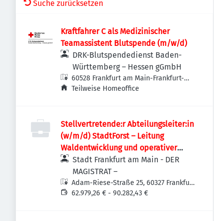
Suche zurücksetzen
Kraftfahrer C als Medizinischer
Teamassistent Blutspende (m/w/d)
DRK-Blutspendedienst Baden-
Württemberg – Hessen gGmbH
60528 Frankfurt am Main-Frankfurt-
Süd, Deutschland
Teilweise Homeoffice
Stellvertretende:r Abteilungsleiter:in
(w/m/d) StadtForst – Leitung
Waldentwicklung und operativer
Forstbetrieb
Stadt Frankfurt am Main - DER
MAGISTRAT –
Adam-Riese-Straße 25, 60327 Frankfurt
am Main-Innenstadt I, Deutschland
62.979,26 € - 90.282,43 €