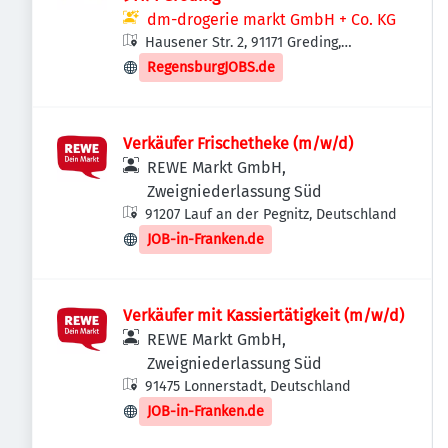
dm-drogerie markt GmbH + Co. KG
Hausener Str. 2, 91171 Greding,
Deutschland
RegensburgJOBS.de
Verkäufer Frischetheke (m/w/d)
REWE Markt GmbH,
Zweigniederlassung Süd
91207 Lauf an der Pegnitz, Deutschland
JOB-in-Franken.de
Verkäufer mit Kassiertätigkeit (m/w/d)
REWE Markt GmbH,
Zweigniederlassung Süd
91475 Lonnerstadt, Deutschland
JOB-in-Franken.de