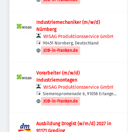
Industriemechaniker (m/w/d)
Nürnberg
WISAG Produktionsservice GmbH
90451 Nürnberg, Deutschland
JOB-in-Franken.de
Vorarbeiter (m/w/d)
Industriemontagen
WISAG Produktionsservice GmbH
Siemenspromenade 6, 91058 Erlangen,
Deutschland
JOB-in-Franken.de
Ausbildung Drogist (w/m/d) 2027 in
91171 Greding