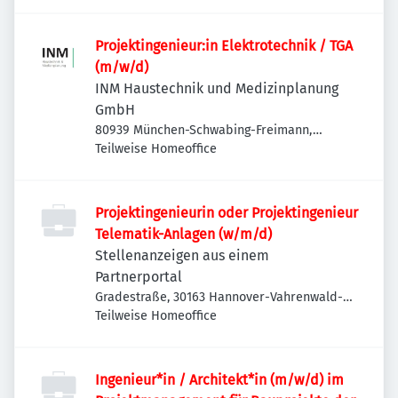
Projektingenieur:in Elektrotechnik / TGA
(m/w/d)
INM Haustechnik und Medizinplanung
GmbH
80939 München-Schwabing-Freimann,
Deutschland
Teilweise Homeoffice
Projektingenieurin oder Projektingenieur
Telematik-Anlagen (w/m/d)
Stellenanzeigen aus einem
Partnerportal
Gradestraße, 30163 Hannover-Vahrenwald-
List, Deutschland
Teilweise Homeoffice
Ingenieur*in / Architekt*in (m/w/d) im