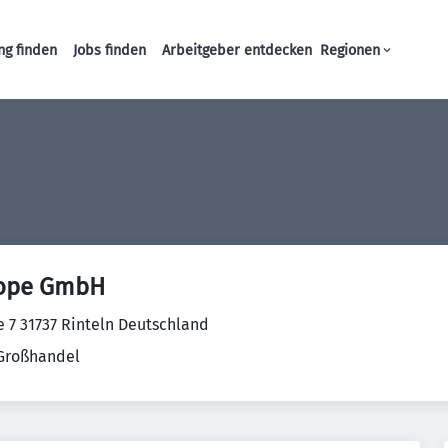
ng finden
Jobs finden
Arbeitgeber entdecken
Regionen
Haupt-Navigation
rope GmbH
e 7 31737 Rinteln Deutschland
 Großhandel