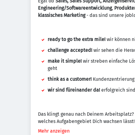
Egal ob
Sales, Sales Support, Anzeigenservi
Engineering/Softwareentwicklung
,
Produkte
klassisches
Marketing
- das sind unsere jobl
ready to go the extra mile!
wir können ni
challenge accepted!
wir sehen die Hera
make it simple!
wir streben einfache L
geht
think as a customer!
Kundenzentrierung 
wir sind füreinander da!
erfolgreich si
Das klingt genau nach Deinem Arbeitsplatz?
welches Aufgabengebiet Dich wachsen lässt!
Mehr anzeigen