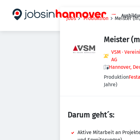
Ausbildu
Jobs
Produktion
Meister (m
Meister (m
VSM · Verein
AG
Hannover, De
Produktion
Fest
Jahre)
Darum geht´s:
Aktive Mitarbeit an Projek
und Erweiterungen)