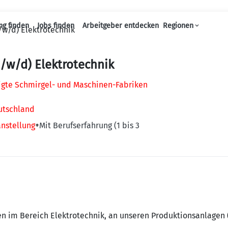
ng finden
Jobs finden
Arbeitgeber entdecken
Regionen
/w/d) Elektrotechnik
Haupt-Navigation
/w/d) Elektrotechnik
igte Schmirgel- und Maschinen-Fabriken
utschland
anstellung
+
Mit Berufserfahrung (1 bis 3
ten im Bereich Elektrotechnik, an unseren Produktionsanlagen