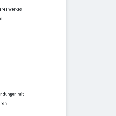
seres Werkes
en
wendungen mit
eren