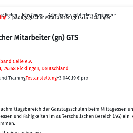
ng finden
Jobs finden
Arbeitgeber entdecken
Regionen
ing
pädagogischer Mitarbeiter (gn) GTS Eicklingen
Haupt-Navigation
her Mitarbeiter (gn) GTS
band Celle e.V.
1, 29358 Eicklingen, Deutschland
und Training
Festanstellung
+
3.040,19 € pro
 Nachmittagsbereich der Ganztagsschulen beim Mittagessen u
eressen und Fähigkeiten im außerschulischen Bereich (AG) ein. 
kommen.
cklingen suchen wir