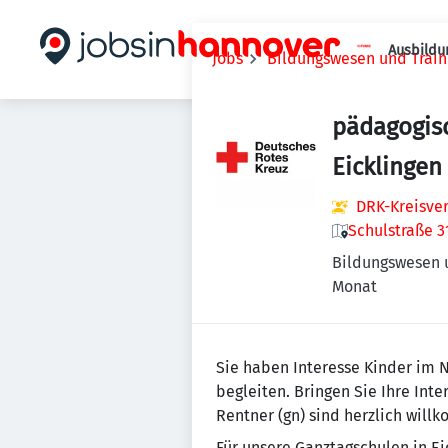
Ausbildu
Jobs
Bildungswesen und Train
pädagogisc
Eicklingen
DRK-Kreisver
Schulstraße 3
Bildungswesen 
Monat
Sie haben Interesse Kinder im
begleiten. Bringen Sie Ihre Int
Rentner (gn) sind herzlich will
Für unsere Ganztagschulen in Ei