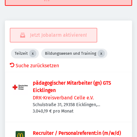
Jetzt Jobalarm aktivieren!
Teilzeit
Bildungswesen und Training
Suche zurücksetzen
pädagogischer Mitarbeiter (gn) GTS
Eicklingen
DRK-Kreisverband Celle e.V.
Schulstraße 31, 29358 Eicklingen,
Deutschland
3.040,19 € pro Monat
Recruiter / Personalreferent:in (m/w/d)