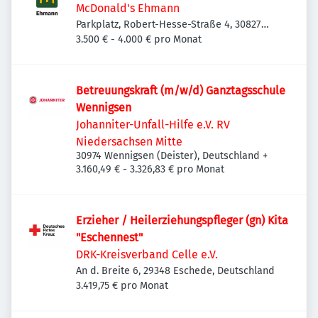
McDonald's Ehmann
Parkplatz, Robert-Hesse-Straße 4, 30827
Garbsen, Deutschland
3.500 € - 4.000 € pro Monat
Betreuungskraft (m/w/d) Ganztagsschule
Wennigsen
Johanniter-Unfall-Hilfe e.V. RV
Niedersachsen Mitte
30974 Wennigsen (Deister), Deutschland
+
3.160,49 € - 3.326,83 € pro Monat
Erzieher / Heilerziehungspfleger (gn) Kita
"Eschennest"
DRK-Kreisverband Celle e.V.
An d. Breite 6, 29348 Eschede, Deutschland
3.419,75 € pro Monat