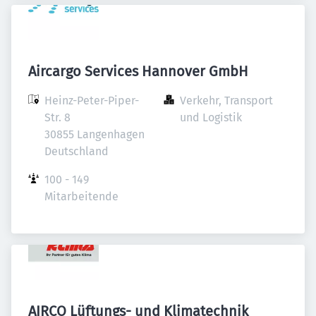
Aircargo Services Hannover GmbH
Heinz-Peter-Piper-
Verkehr, Transport 
Str. 8

und Logistik
30855 Langenhagen

Deutschland
100 - 149 
Mitarbeitende
AIRCO Lüftungs- und Klimatechnik