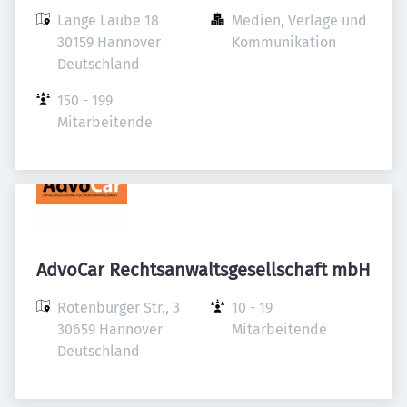
Lange Laube 18

Medien, Verlage und 
30159 Hannover

Kommunikation
Deutschland
150 - 199 
Mitarbeitende
AdvoCar Rechtsanwaltsgesellschaft mbH
Rotenburger Str., 3

10 - 19 
30659 Hannover

Mitarbeitende
Deutschland