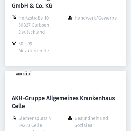
GmbH & Co. KG
Hertzstraße 10

Handwerk/Gewerbe
30827 Garbsen

Deutschland
50 - 99 
Mitarbeitende
AKH-Gruppe Allgemeines Krankenhaus
Celle
Siemensplatz 4

Gesundheit und 
29223 Celle

Soziales