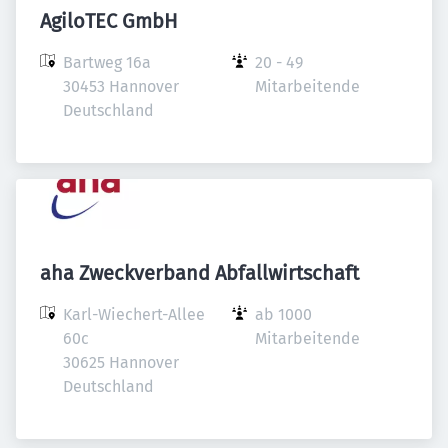
AgiloTEC GmbH
Bartweg 16a

20 - 49 
30453 Hannover

Mitarbeitende
Deutschland
aha Zweckverband Abfallwirtschaft
Karl-Wiechert-Allee 
ab 1000 
60c

Mitarbeitende
30625 Hannover

Deutschland