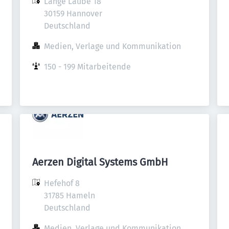
Lange Laube 18

30159 Hannover

Deutschland
Medien, Verlage und Kommunikation
150 - 199 Mitarbeitende
Aerzen Digital Systems GmbH
Hefehof 8

31785 Hameln

Deutschland
Medien, Verlage und Kommunikation