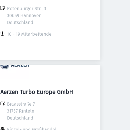
Rotenburger Str., 3

30659 Hannover

Deutschland
10 - 19 Mitarbeitende
Aerzen Turbo Europe GmbH
Braasstraße 7

31737 Rinteln

Deutschland
Einzel- und Großhandel