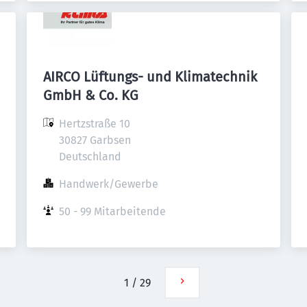
AIRCO Lüftungs- und Klimatechnik
GmbH & Co. KG
Hertzstraße 10

30827 Garbsen

Deutschland
Handwerk/Gewerbe
50 - 99 Mitarbeitende
1
/
29