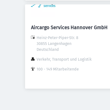
Aircargo Services Hannover GmbH
Heinz-Peter-Piper-Str. 8

30855 Langenhagen

Deutschland
Verkehr, Transport und Logistik
100 - 149 Mitarbeitende