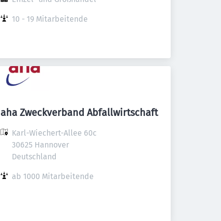
10 - 19 Mitarbeitende
aha Zweckverband Abfallwirtschaft
Karl-Wiechert-Allee 60c

30625 Hannover

Deutschland
ab 1000 Mitarbeitende