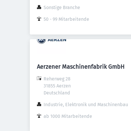
Sonstige Branche
50 - 99 Mitarbeitende
Aerzener Maschinenfabrik GmbH
Reherweg 28

31855 Aerzen

Deutschland
Industrie, Elektronik und Maschinenbau
ab 1000 Mitarbeitende