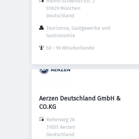
Hanns-Schwindt-Str. 2

81829 München

Deutschland
Tourismus, Gastgewerbe und 
Gastronomie
50 - 99 Mitarbeitende
Aerzen Deutschland GmbH &
CO.KG
Reherweg 28

31855 Aerzen

Deutschland