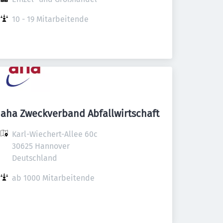
10 - 19 Mitarbeitende
aha Zweckverband Abfallwirtschaft
Karl-Wiechert-Allee 60c

30625 Hannover

Deutschland
ab 1000 Mitarbeitende