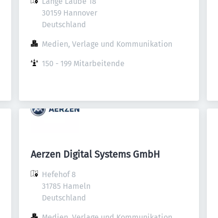
Lange Laube 18

30159 Hannover

Deutschland
Medien, Verlage und Kommunikation
150 - 199 Mitarbeitende
Aerzen Digital Systems GmbH
Hefehof 8

31785 Hameln

Deutschland
Medien, Verlage und Kommunikation