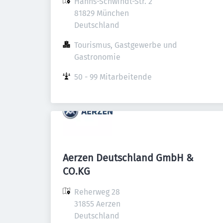
Hanns-Schwindt-Str. 2

81829 München

Deutschland
Tourismus, Gastgewerbe und 
Gastronomie
50 - 99 Mitarbeitende
Aerzen Deutschland GmbH &
CO.KG
Reherweg 28

31855 Aerzen

Deutschland