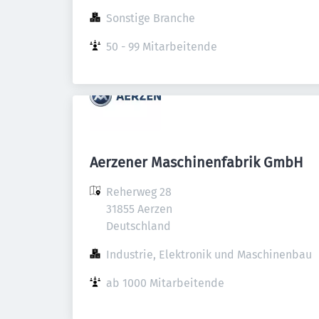
Sonstige Branche
50 - 99 Mitarbeitende
Aerzener Maschinenfabrik GmbH
Reherweg 28

31855 Aerzen

Deutschland
Industrie, Elektronik und Maschinenbau
ab 1000 Mitarbeitende