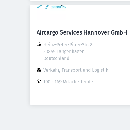
Aircargo Services Hannover GmbH
Heinz-Peter-Piper-Str. 8

30855 Langenhagen

Deutschland
Verkehr, Transport und Logistik
100 - 149 Mitarbeitende