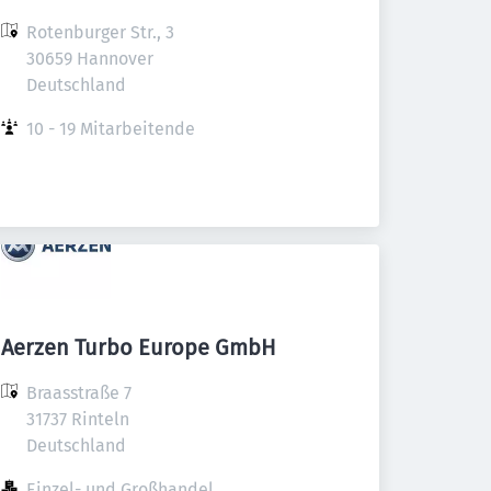
Rotenburger Str., 3

30659 Hannover

Deutschland
10 - 19 Mitarbeitende
Aerzen Turbo Europe GmbH
Braasstraße 7

31737 Rinteln

Deutschland
Einzel- und Großhandel