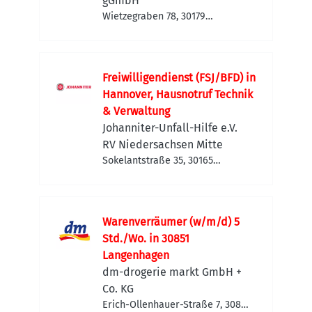
(m/w/d)
gGmbH
Wietzegraben 78, 30179
Hannover, Deutschland
Freiwilligendienst (FSJ/BFD) in
Hannover, Hausnotruf Technik
& Verwaltung
Johanniter-Unfall-Hilfe e.V.
RV Niedersachsen Mitte
Sokelantstraße 35, 30165
Hannover, Deutschland
Warenverräumer (w/m/d) 5
Std./Wo. in 30851
Langenhagen
dm-drogerie markt GmbH +
Co. KG
Erich-Ollenhauer-Straße 7, 30851