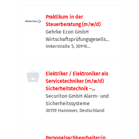
Praktikum in der
Steuerberatung (m/w/d)
Gehrke Econ GmbH
Wirtschaftsprüfungsgesellsch
aft
Imkerstraße 5, 30916
Isernhagen, Deutschland
Elektriker / Elektroniker als
Servicetechniker (m/w/d)
Sicherheitstechnik –
Hannover
Securiton GmbH Alarm- und
Sicherheitssysteme
30159 Hannover, Deutschland
Personalsachbearbeiter:in