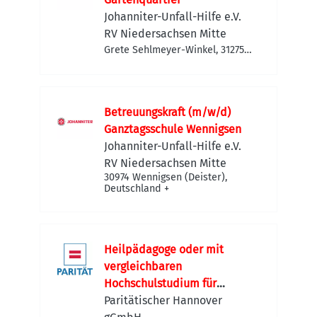
Johanniter-Unfall-Hilfe e.V.
RV Niedersachsen Mitte
Grete Sehlmeyer-Winkel, 31275
Lehrte, Deutschland
Betreuungskraft (m/w/d)
Ganztagsschule Wennigsen
Johanniter-Unfall-Hilfe e.V.
RV Niedersachsen Mitte
30974 Wennigsen (Deister),
Deutschland
+
Heilpädagoge oder mit
vergleichbaren
Hochschulstudium für
inklusive Kita Wietzegraben
Paritätischer Hannover