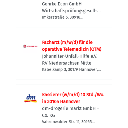
Gehrke Econ GmbH
Wirtschaftsprüfungsgesellsch
aft
Imkerstraße 5, 30916
Isernhagen, Deutschland
Facharzt (m/w/d) für die
operative Telemedizin (OTM)
Johanniter-Unfall-Hilfe e.V.
RV Niedersachsen Mitte
Kabelkamp 3, 30179 Hannover,
Deutschland
Kassierer (w/m/d) 10 Std./Wo.
in 30165 Hannover
dm-drogerie markt GmbH +
Co. KG
Vahrenwalder Str. 11, 30165
Hannover, Deutschland