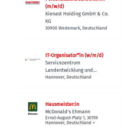
(m/w/d)
Kienast Holding GmbH & Co.
KG
30900 Wedemark, Deutschland
IT-Organisator*in (w/m/d)
Servicezentrum
Landentwicklung und
Agrarförderung
Hannover, Deutschland
Hausmeister:in
McDonald's Ehmann
Ernst-August-Platz 1, 30159
Hannover, Deutschland
+