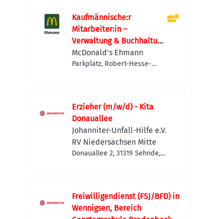
Kaufmännische:r
Mitarbeiter:in –
Verwaltung & Buchhaltung
(m/w/d)
McDonald's Ehmann
Parkplatz, Robert-Hesse-
Straße 4, 30827 Garbsen,
Deutschland
Erzieher (m/w/d) - Kita
Donauallee
Johanniter-Unfall-Hilfe e.V.
RV Niedersachsen Mitte
Donauallee 2, 31319 Sehnde,
Deutschland
Freiwilligendienst (FSJ/BFD) in
Wennigsen, Bereich