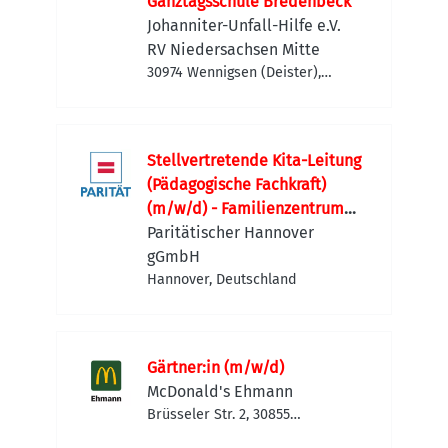
Ganztagsschule Bredenbeck
Johanniter-Unfall-Hilfe e.V.
RV Niedersachsen Mitte
30974 Wennigsen (Deister),
Deutschland
Stellvertretende Kita-Leitung
(Pädagogische Fachkraft)
(m/w/d) - Familienzentrum
Hägewiesen
Paritätischer Hannover
gGmbH
Hannover, Deutschland
Gärtner:in (m/w/d)
McDonald's Ehmann
Brüsseler Str. 2, 30855
Langenhagen, Deutschland