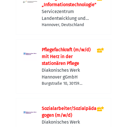
„Informationstechnologie"
Servicezentrum
Landentwicklung und
Agrarförderung
Hannover, Deutschland
Pflegefachkraft (m/w/d)
mit Herz in der
stationären Pflege
Diakonisches Werk
Hannover gGmbH
Burgstraße 10, 30159
Hannover, Deutschland
Sozialarbeiter/Sozialpäda
gogen (m/w/d)
Diakonisches Werk