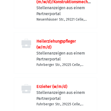
(m/w/d)/Konstruktionsmecha
niker (m/w/d)
Stellenanzeigen aus einem
Partnerportal
Neuenhäuser Str., 29221 Celle,
Deutschland
Heilerziehungspfleger
(w/m/d)
Stellenanzeigen aus einem
Partnerportal
Fuhrberger Str., 29225 Celle,
Deutschland
Erzieher (w/m/d)
Stellenanzeigen aus einem
Partnerportal
Fuhrberger Str., 29225 Celle,
Deutschland