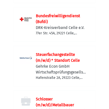
Bundesfreiwilligendienst
(Bufdi)
DRK-Kreisverband Celle e.V.
77er Str. 45A, 29221 Celle,
Deutschland
Steuerfachangestellte
(m/w/d) ° Standort Celle
Gehrke Econ GmbH
Wirtschaftsprüfungsgesellsch
aft
Hafenstraße 2A, 29223 Celle,
Deutschland
Schlosser
(m/w/d)/Metallbauer