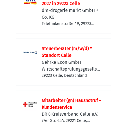
2027 in 29223 Celle
dm-drogerie markt GmbH +
Co. KG
Telefunkenstraße 49, 29223
Celle, Deutschland
Steuerberater (m/w/d) °
Standort Celle
Gehrke Econ GmbH
Wirtschaftsprüfungsgesellsch
aft
29223 Celle, Deutschland
Mitarbeiter (gn) Hausnotruf -
Kundenservice
DRK-Kreisverband Celle e.V.
77er Str. 45A, 29221 Celle,
Deutschland