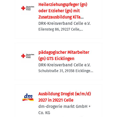
Heilerziehungspfeger (gn)
oder Erzieher (gn) mit
Zusatzausbildung KiTa
"Regenbogenland"
DRK-Kreisverband Celle e.V.
Eilensteg 86, 29227 Celle,
Deutschland
pädagogischer Mitarbeiter
(gn) GTS Eicklingen
DRK-Kreisverband Celle e.V.
Schulstraße 31, 29358 Eicklingen,
Deutschland
Ausbildung Drogist (w/m/d)
2027 in 29221 Celle
dm-drogerie markt GmbH +
Co. KG